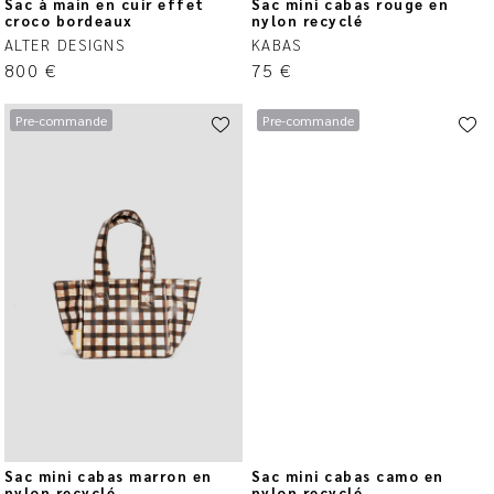
Sac à main en cuir effet
Sac mini cabas rouge en
croco bordeaux
nylon recyclé
ALTER DESIGNS
KABAS
800
€
75
€
Pre-commande
Pre-commande
Sac mini cabas marron en
Sac mini cabas camo en
nylon recyclé
nylon recyclé