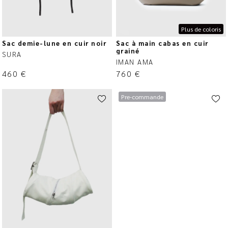
Plus de coloris
Sac demie-lune en cuir noir
Sac à main cabas en cuir
grainé
SURA
IMAN AMA
460
€
760
€
Pre-commande