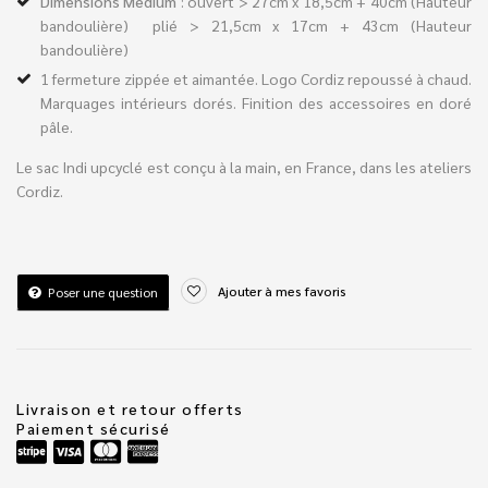
Dimensions
Médium
: ouvert > 27cm x 18,5cm + 40cm (Hauteur
bandoulière) plié > 21,5cm x 17cm + 43cm (Hauteur
bandoulière)
1 fermeture zippée et aimantée. Logo Cordiz repoussé à chaud.
Marquages intérieurs dorés. Finition des accessoires en doré
pâle.
Le sac Indi upcyclé est conçu à la main, en France, dans les ateliers
Cordiz.
Ajouter à mes favoris
Poser une question
Livraison et retour offerts
Paiement sécurisé