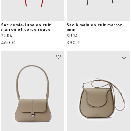
Sac demie-lune en cuir
Sac à main en cuir marron
marron et corde rouge
mini
SURA
SURA
460
€
390
€