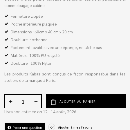
comme bagage cabine.
Fermeture zippée
Poche intérieure plaquée
Dimensions : 60cm x 40 cm x 20 cm
Doublure isotherme
Facilement lavable avec une éponge, ne tâche pas
Matières : 100% PU recyclé
Doublure : 100% Nylon
Les produits Kabas sont conçus de façon responsable dans les
ateliers de la marque à Paris.
AJOUTER AU PANIER
Livraison estimée on 12 - 14 août, 2026
Ajouter à mes favoris
Poser une question