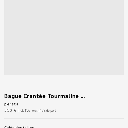
Bague Crantée Tourmaline Rose Octogonale
persta
350
€
incl. TVA ; excl. frais de port
Guide des tailles