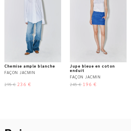
Chemise ample blanche
Jupe bleue en coton
enduit
FAÇON JACMIN
FAÇON JACMIN
236
€
196
€
295
€
245
€