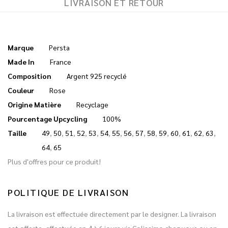
LIVRAISON ET RETOUR
Marque
Persta
Made In
France
Composition
Argent 925 recyclé
Couleur
Rose
Origine Matière
Recyclage
Pourcentage Upcycling
100%
Taille
49
,
50
,
51
,
52
,
53
,
54
,
55
,
56
,
57
,
58
,
59
,
60
,
61
,
62
,
63
,
64
,
65
Plus d'offres pour ce produit!
POLITIQUE DE LIVRAISON
La livraison est effectuée directement par le designer. La livraison
est offerte, effectuée en 4 à 6 jours via Colissimo chez vous ou en