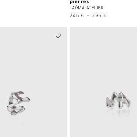
pierres
LAÔMA ATELIER
245
€
–
295
€