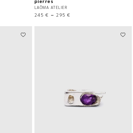
pierres
LAÔMA ATELIER
245
€
–
295
€