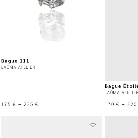
Bague 111
LAÔMA ATELIER
Bague Étoil
LAÔMA ATELIE
175
€
–
225
€
170
€
–
22