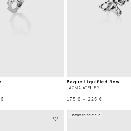
e
Bague Liquified Bow
R
LAÔMA ATELIER
0
€
175
€
–
225
€
Essayer en boutique