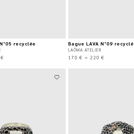
N°05 recyclée
Bague LAVA N°09 recycl
R
LAÔMA ATELIER
0
€
170
€
–
220
€