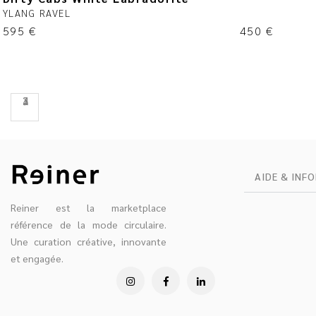
YLANG RAVEL
595
€
450
€
2
3
4
AIDE & INF
Reiner est la marketplace
référence de la mode circulaire.
Une curation créative, innovante
et engagée.