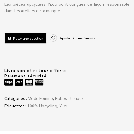
Les pièces upcyclées Yilou sont conçues de façon responsable
dans les ateliers de la marque.
Ajouter à mes favoris
Poser une question
Livraison et retour offerts
Paiement sécurisé
Catégories :
Mode Femme
,
Robes Et Jupes
Étiquettes :
100% Upcycling
,
Yilou