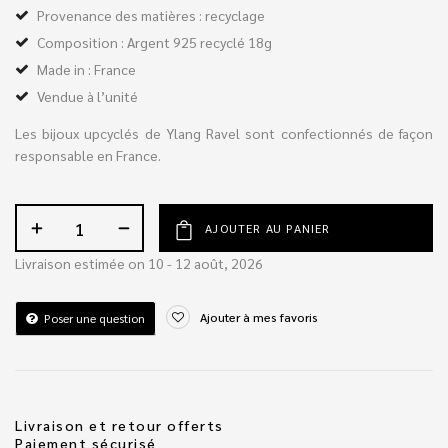
Provenance des matières : recyclage
Composition : Argent 925 recyclé 18g
Made in : France
Vendue à l’unité
Les bijoux upcyclés de Ylang Ravel sont confectionnés de façon
responsable en France.
AJOUTER AU PANIER
Livraison estimée on 10 - 12 août, 2026
Ajouter à mes favoris
Poser une question
Livraison et retour offerts
Paiement sécurisé