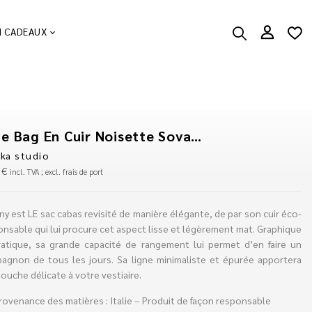
N CADEAUX
Tote Bag En Cuir Noisette Sovany
ka studio
0
€
incl. TVA ; excl. frais de port
y est LE sac cabas revisité de manière élégante, de par son cuir éco-
nsable qui lui procure cet aspect lisse et légèrement mat. Graphique
ratique, sa grande capacité de rangement lui permet d’en faire un
agnon de tous les jours. Sa ligne minimaliste et épurée apportera
ouche délicate à votre vestiaire.
rovenance des matières : Italie – Produit de façon responsable