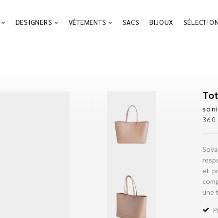
DESIGNERS
VÊTEMENTS
SACS
BIJOUX
SÉLECTIO
soni
36
Sovan
respo
et p
comp
une t
P