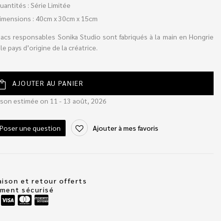
uantités : Série Limitée
imensions : 40cm x 30cm x 15cm
sacs responsables Sonika Studio sont fabriqués à la main en Hongrie
le pays d’origine de la créatrice.
AJOUTER AU PANIER
ison estimée on 11 - 13 août, 2026
Poser une question
Ajouter à mes favoris
aison et retour offerts
ement sécurisé