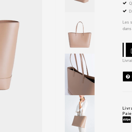
Q
D
Les 
dans 
Livra
Livr
Pai