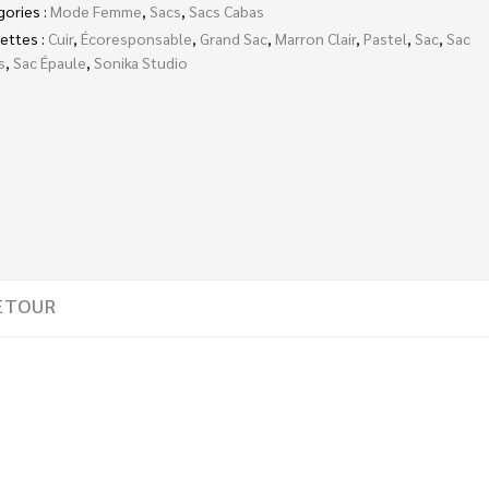
gories :
Mode Femme
,
Sacs
,
Sacs Cabas
ettes :
Cuir
,
Écoresponsable
,
Grand Sac
,
Marron Clair
,
Pastel
,
Sac
,
Sac
s
,
Sac Épaule
,
Sonika Studio
ETOUR