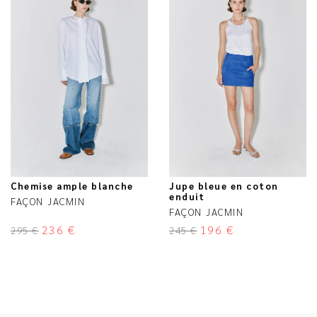
Chemise ample blanche
Jupe bleue en coton
enduit
FAÇON JACMIN
FAÇON JACMIN
236
€
196
€
295
€
245
€