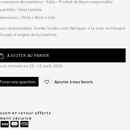
rovenance des matières : Italie – Produit de façon responsable
uantités : Série Limitée
imensions : 30cm x 42cm x 2cm
sacs responsables Sonika Studio sont fabriqués à la main en Hongrie
le pays d’origine de la créatrice.
AJOUTER AU PANIER
ison estimée on 10 - 12 août, 2026
Poser une question
Ajouter à mes favoris
aison et retour offerts
ement sécurisé