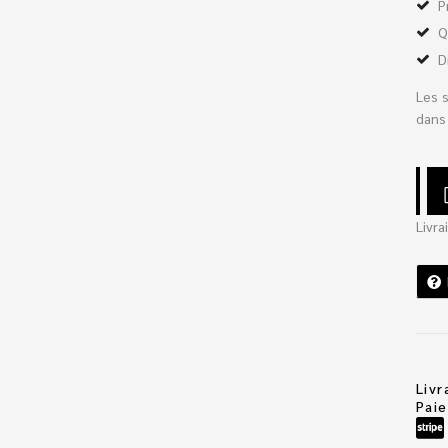
P
Q
D
Les 
dans 
Livra
Livr
Pai