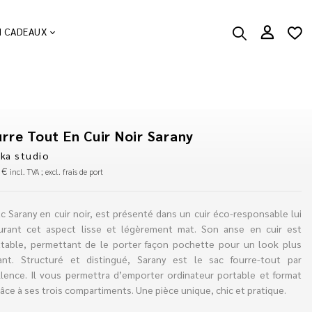
N CADEAUX
rre Tout En Cuir Noir Sarany
ka studio
0
€
incl. TVA ; excl. frais de port
c Sarany en cuir noir, est présenté dans un cuir éco-responsable lui
urant cet aspect lisse et légèrement mat. Son anse en cuir est
ttable, permettant de le porter façon pochette pour un look plus
ant. Structuré et distingué, Sarany est le sac fourre-tout par
llence. Il vous permettra d’emporter ordinateur portable et format
âce à ses trois compartiments. Une pièce unique, chic et pratique.