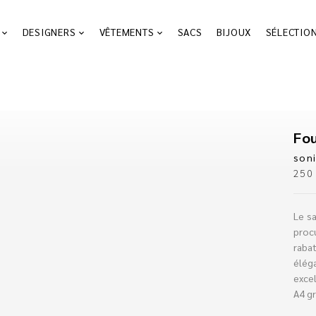
DESIGNERS
VÊTEMENTS
SACS
BIJOUX
SÉLECTIO
Fou
soni
25
Le sa
proc
raba
élég
exce
A4 gr