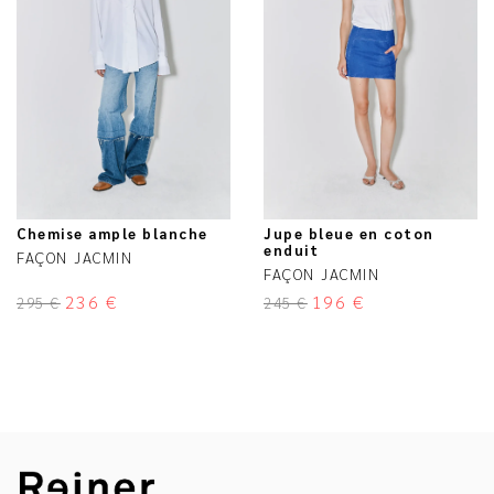
Chemise ample blanche
Jupe bleue en coton
enduit
FAÇON JACMIN
FAÇON JACMIN
236
€
196
€
295
€
245
€