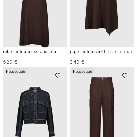
robe midi ajustée chocolat
jupe midi asymétrique marron
520
€
340
€
Nouveautés
Nouveautés