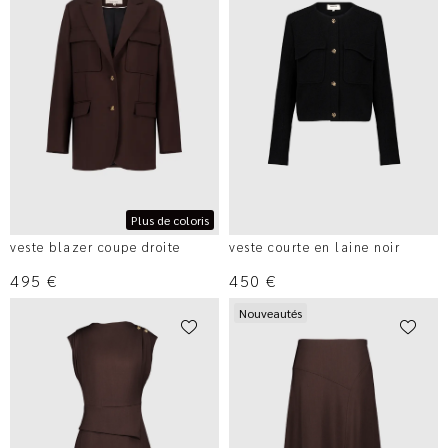
Plus de coloris
veste blazer coupe droite
veste courte en laine noir
495
€
450
€
Nouveautés