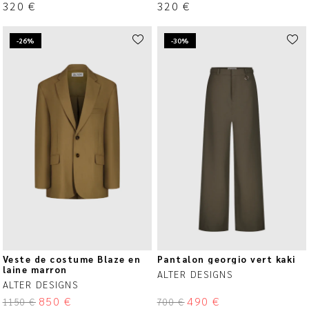
320
€
320
€
-26%
-30%
Veste de costume Blaze en
Pantalon georgio vert kaki
laine marron
ALTER DESIGNS
ALTER DESIGNS
850
€
490
€
1150
€
700
€