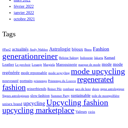
mars 2022
février 2022
janvier 2022
octobre 2021
Tags
Fashion
Astrologie
actualités
bijoux
#Part2
Andy Wahloo
Bisou
generationreiner
Kamad
Heloise Salessy
Indonesie
Jakarta
mode
mode
Leather
Maroquinerie
Le perchoir
Losanje
Margiela
marque de mode
mode upcycling
regénérée
mode reponsable
mode ucpcyling
regenerated
nouveauté
portraits
printemps
Printemps du Louvre
fashion
reinerfriends
Reiner Pilz
rombaut
sacs de luxe
shoes
signe astrologique
sustainable
slow fashion
Signes astrologiques
Summer Party
toile de montgolfière
Upcycling fashion
upcycling
unisex brand
upcycling marketplace
Valeurs
virón