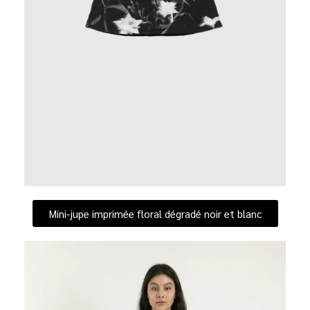
Mini-jupe imprimée floral dégradé noir et blanc