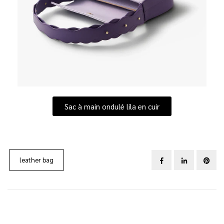
Sac à main ondulé lila en cuir
leather bag