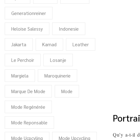
Generationreiner
Heloise Salessy
Indonesie
Jakarta
Kamad
Leather
Le Perchoir
Losanje
Margiela
Maroquinerie
Marque De Mode
Mode
Mode Regénérée
Portra
Mode Reponsable
Qu’y a-t-il 
Mode Ucpcyling
Mode Upcycling