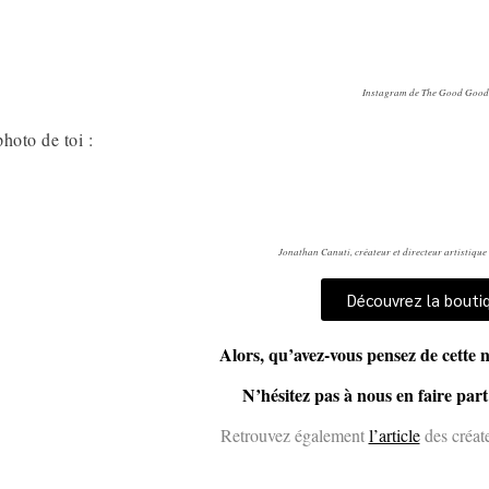
Instagram de The Good Good
hoto de toi :
Jonathan Canuti, créateur et directeur artistique
Découvrez la bouti
Alors, qu’avez-vous pensez de cette 
N’hésitez pas à nous en faire par
Retrouvez également
l’article
des créat