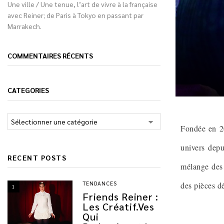
Une ville / Une tenue, l’art de vivre à la française
avec Reiner; de Paris à Tokyo en passant par
Marrakech.
COMMENTAIRES RÉCENTS
CATEGORIES
Fondée en 2
univers depu
RECENT POSTS
mélange des m
TENDANCES
des pièces dé
1
Friends Reiner :
Les Créatif.ves
Qui