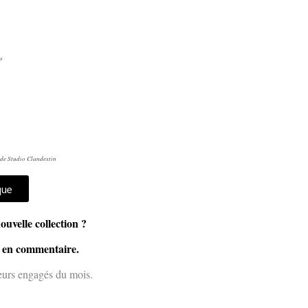
s
 de Studio Clandestin
que
nouvelle collection ?
t en commentaire.
eurs engagés du mois.