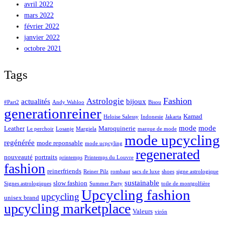
avril 2022
mars 2022
février 2022
janvier 2022
octobre 2021
Tags
Fashion
Astrologie
actualités
bijoux
#Part2
Andy Wahloo
Bisou
generationreiner
Kamad
Heloise Salessy
Indonesie
Jakarta
mode
mode
Leather
Maroquinerie
Le perchoir
Losanje
Margiela
marque de mode
mode upcycling
regénérée
mode reponsable
mode ucpcyling
regenerated
nouveauté
portraits
printemps
Printemps du Louvre
fashion
reinerfriends
Reiner Pilz
rombaut
sacs de luxe
shoes
signe astrologique
sustainable
slow fashion
Signes astrologiques
Summer Party
toile de montgolfière
Upcycling fashion
upcycling
unisex brand
upcycling marketplace
Valeurs
virón