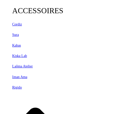
ACCESSOIRES
Cordiz
Sura
Kabas
Kiska Lab
Laôma Atelier
Iman Ama
Rigido