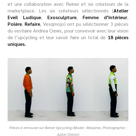
et une collaboration avec Reiner et six créateurs de la
marketplace. Les six créateurs séléctionnés (
Atelier
Eveil Ludique
,
Exosculpture
,
Femme d’Intérieur
,
Polère
,
Refaire
, Vesqmojo) ont pu séléctionner 3 pièces
du vestiaire Andrea Crews, pour convevoir avec leur vision
de l’upcycling et leur savoir faire un total de
18 pièces
uniques.
Pièces à retrouver sur Reiner Upcycling (Model : Maajima, Photographie :
Justin Chiron)