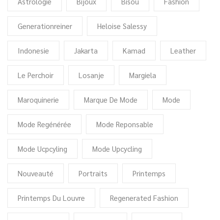
Astrologie
Bijoux
Bisou
Fashion
Generationreiner
Heloise Salessy
Indonesie
Jakarta
Kamad
Leather
Le Perchoir
Losanje
Margiela
Maroquinerie
Marque De Mode
Mode
Mode Regénérée
Mode Reponsable
Mode Ucpcyling
Mode Upcycling
Nouveauté
Portraits
Printemps
Printemps Du Louvre
Regenerated Fashion