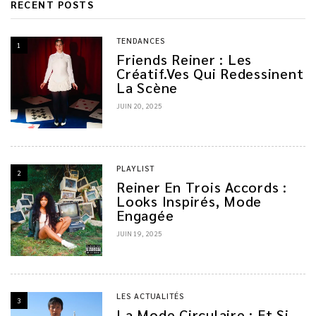
RECENT POSTS
TENDANCES
1
Friends Reiner : Les
Créatif.ves Qui Redessinent
La Scène
JUIN 20, 2025
PLAYLIST
2
Reiner En Trois Accords :
Looks Inspirés, Mode
Engagée
JUIN 19, 2025
LES ACTUALITÉS
3
La Mode Circulaire : Et Si