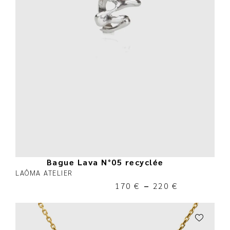
Bague Lava N°05 recyclée
LAÔMA ATELIER
170
€
–
220
€